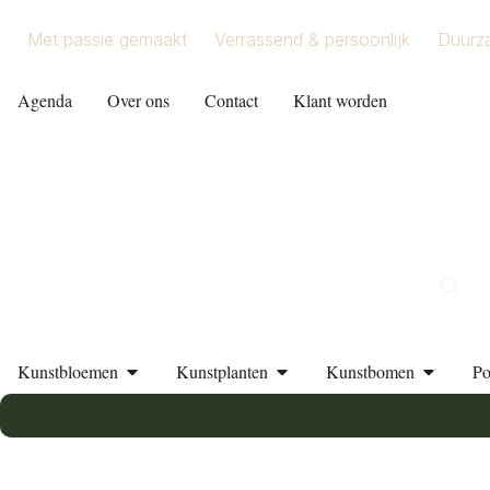
Met passie gemaakt
Verrassend & persoonlijk
Duurz
Agenda
Over ons
Contact
Klant worden
Kunstbloemen
Kunstplanten
Kunstbomen
Po