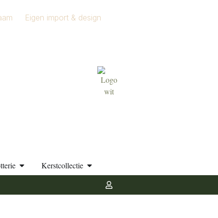
aam
Eigen import & design
tterie
Kerstcollectie