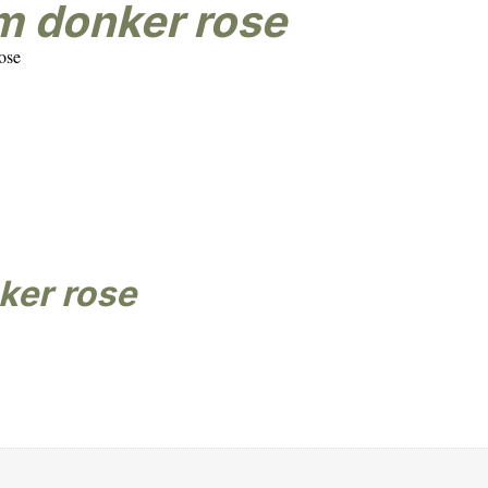
m donker rose
ose
ker rose