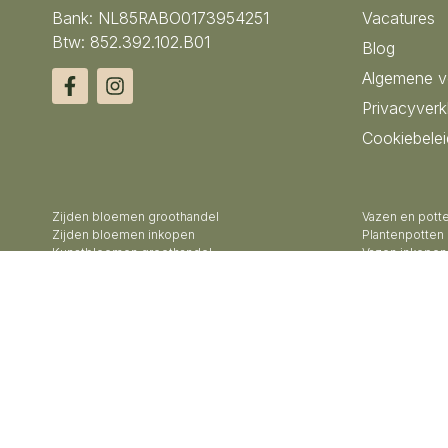
Bank: NL85RABO0173954251
Vacatures
Btw: 852.392.102.B01
Blog
Algemene 
Privacyverk
Cookiebelei
Zijden bloemen groothandel
Vazen en pott
Zijden bloemen inkopen
Plantenpotten
Kunstbloemen groothandel
Vazen inkopen
Kunstbloemen inkopen
Bloemenvazen
Nep bloemen groothandel
Design vazen 
Kunstplanten groothandel
Kunstbomen g
Vazen groothandel
Keramiek pott
Potten groothandel
Keramiek vaze
Bloempotten groothandel
Exclusieve va
Buitenpotten groothandel
Groothandel a
Potterie groothandel