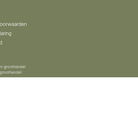
voorwaarden
laring
d
en groothandel
 groothandel
 groothandel
groothandel
roothandel
en groothandel
n groothandel
zen groothandel
ardewerk kruiken