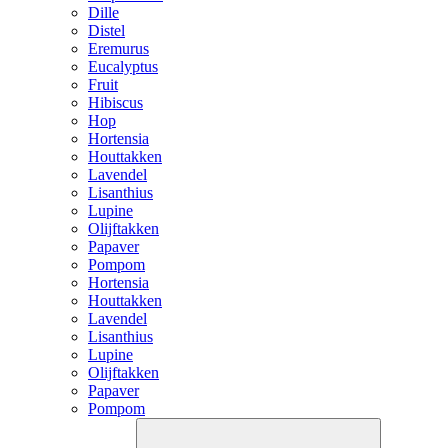
Dille
Distel
Eremurus
Eucalyptus
Fruit
Hibiscus
Hop
Hortensia
Houttakken
Lavendel
Lisanthius
Lupine
Olijftakken
Papaver
Pompom
Hortensia
Houttakken
Lavendel
Lisanthius
Lupine
Olijftakken
Papaver
Pompom