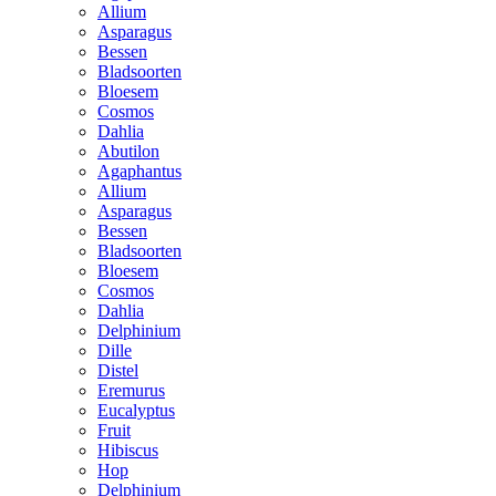
Allium
Asparagus
Bessen
Bladsoorten
Bloesem
Cosmos
Dahlia
Abutilon
Agaphantus
Allium
Asparagus
Bessen
Bladsoorten
Bloesem
Cosmos
Dahlia
Delphinium
Dille
Distel
Eremurus
Eucalyptus
Fruit
Hibiscus
Hop
Delphinium