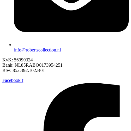
info@robertscollection.nl
KvK: 56990324
Bank: NL85RABO0173954251
Btw: 852.392.102.B01
Facebook-f