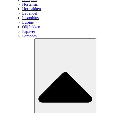
Hortensia
Houttakken
Lavendel
Lisanthius
Lupine
Olijftakken
Papaver
Pompom