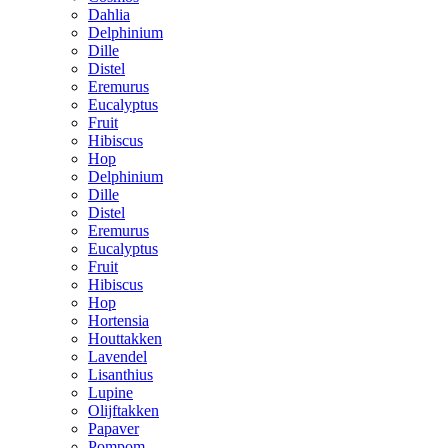
Dahlia
Delphinium
Dille
Distel
Eremurus
Eucalyptus
Fruit
Hibiscus
Hop
Delphinium
Dille
Distel
Eremurus
Eucalyptus
Fruit
Hibiscus
Hop
Hortensia
Houttakken
Lavendel
Lisanthius
Lupine
Olijftakken
Papaver
Pompom