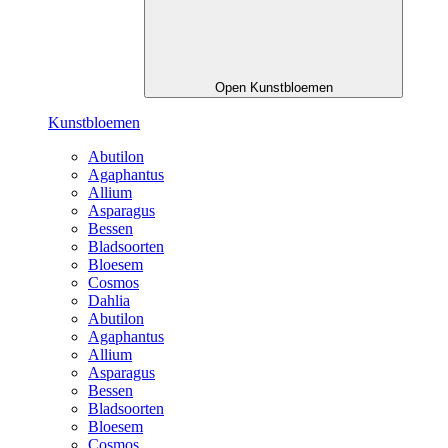
Open Kunstbloemen
Kunstbloemen
Abutilon
Agaphantus
Allium
Asparagus
Bessen
Bladsoorten
Bloesem
Cosmos
Dahlia
Abutilon
Agaphantus
Allium
Asparagus
Bessen
Bladsoorten
Bloesem
Cosmos