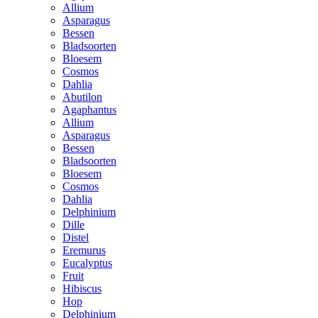
Allium
Asparagus
Bessen
Bladsoorten
Bloesem
Cosmos
Dahlia
Abutilon
Agaphantus
Allium
Asparagus
Bessen
Bladsoorten
Bloesem
Cosmos
Dahlia
Delphinium
Dille
Distel
Eremurus
Eucalyptus
Fruit
Hibiscus
Hop
Delphinium