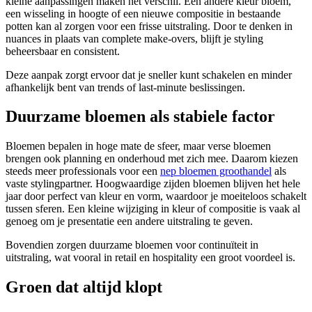
kleine aanpassingen maken het verschil. Een andere kleur bloem,
een wisseling in hoogte of een nieuwe compositie in bestaande
potten kan al zorgen voor een frisse uitstraling. Door te denken in
nuances in plaats van complete make-overs, blijft je styling
beheersbaar en consistent.
Deze aanpak zorgt ervoor dat je sneller kunt schakelen en minder
afhankelijk bent van trends of last-minute beslissingen.
Duurzame bloemen als stabiele factor
Bloemen bepalen in hoge mate de sfeer, maar verse bloemen
brengen ook planning en onderhoud met zich mee. Daarom kiezen
steeds meer professionals voor een
nep bloemen groothandel
als
vaste stylingpartner. Hoogwaardige zijden bloemen blijven het hele
jaar door perfect van kleur en vorm, waardoor je moeiteloos schakelt
tussen sferen. Een kleine wijziging in kleur of compositie is vaak al
genoeg om je presentatie een andere uitstraling te geven.
Bovendien zorgen duurzame bloemen voor continuïteit in
uitstraling, wat vooral in retail en hospitality een groot voordeel is.
Groen dat altijd klopt