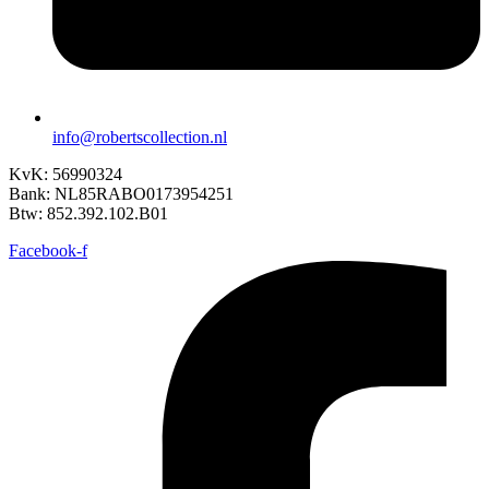
info@robertscollection.nl
KvK: 56990324
Bank: NL85RABO0173954251
Btw: 852.392.102.B01
Facebook-f