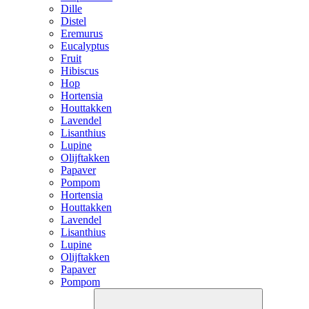
Dille
Distel
Eremurus
Eucalyptus
Fruit
Hibiscus
Hop
Hortensia
Houttakken
Lavendel
Lisanthius
Lupine
Olijftakken
Papaver
Pompom
Hortensia
Houttakken
Lavendel
Lisanthius
Lupine
Olijftakken
Papaver
Pompom