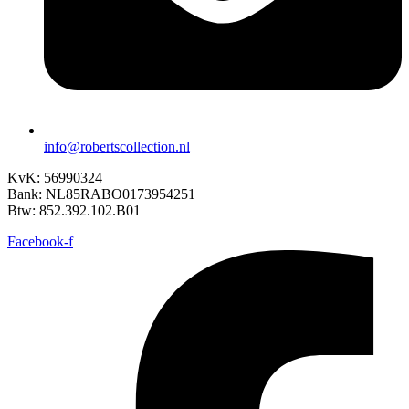
info@robertscollection.nl
KvK: 56990324
Bank: NL85RABO0173954251
Btw: 852.392.102.B01
Facebook-f