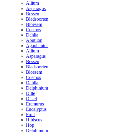
Allium
Asparagus
Bessen
Bladsoorten
Bloesem
Cosmos
Dahlia
Abutilon
Agaphantus
Allium
Asparagus
Bessen
Bladsoorten
Bloesem
Cosmos
Dahlia
Delphinium
Dille
Distel
Eremurus
Eucalyptus
Fruit
Hibiscus
Hop
Delphinium