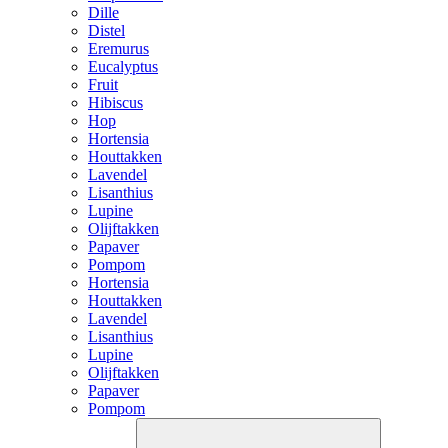
Dille
Distel
Eremurus
Eucalyptus
Fruit
Hibiscus
Hop
Hortensia
Houttakken
Lavendel
Lisanthius
Lupine
Olijftakken
Papaver
Pompom
Hortensia
Houttakken
Lavendel
Lisanthius
Lupine
Olijftakken
Papaver
Pompom