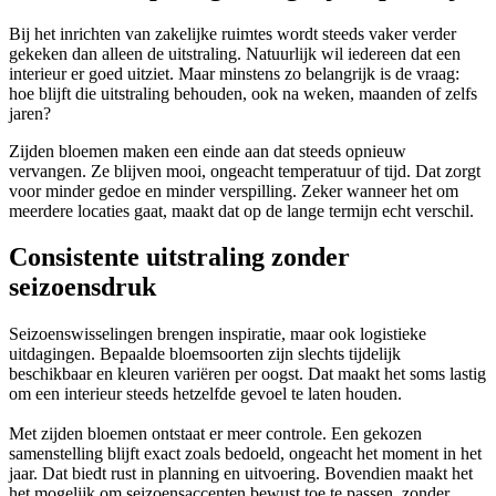
Bij het inrichten van zakelijke ruimtes wordt steeds vaker verder
gekeken dan alleen de uitstraling. Natuurlijk wil iedereen dat een
interieur er goed uitziet. Maar minstens zo belangrijk is de vraag:
hoe blijft die uitstraling behouden, ook na weken, maanden of zelfs
jaren?
Zijden bloemen maken een einde aan dat steeds opnieuw
vervangen. Ze blijven mooi, ongeacht temperatuur of tijd. Dat zorgt
voor minder gedoe en minder verspilling. Zeker wanneer het om
meerdere locaties gaat, maakt dat op de lange termijn echt verschil.
Consistente uitstraling zonder
seizoensdruk
Seizoenswisselingen brengen inspiratie, maar ook logistieke
uitdagingen. Bepaalde bloemsoorten zijn slechts tijdelijk
beschikbaar en kleuren variëren per oogst. Dat maakt het soms lastig
om een interieur steeds hetzelfde gevoel te laten houden.
Met zijden bloemen ontstaat er meer controle. Een gekozen
samenstelling blijft exact zoals bedoeld, ongeacht het moment in het
jaar. Dat biedt rust in planning en uitvoering. Bovendien maakt het
het mogelijk om seizoensaccenten bewust toe te passen, zonder