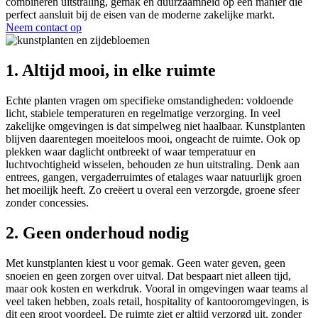
combineren uitstraling, gemak en duurzaamheid op een manier die
perfect aansluit bij de eisen van de moderne zakelijke markt.
Neem contact op
1. Altijd mooi, in elke ruimte
Echte planten vragen om specifieke omstandigheden: voldoende
licht, stabiele temperaturen en regelmatige verzorging. In veel
zakelijke omgevingen is dat simpelweg niet haalbaar. Kunstplanten
blijven daarentegen moeiteloos mooi, ongeacht de ruimte. Ook op
plekken waar daglicht ontbreekt of waar temperatuur en
luchtvochtigheid wisselen, behouden ze hun uitstraling. Denk aan
entrees, gangen, vergaderruimtes of etalages waar natuurlijk groen
het moeilijk heeft. Zo creëert u overal een verzorgde, groene sfeer
zonder concessies.
2. Geen onderhoud nodig
Met kunstplanten kiest u voor gemak. Geen water geven, geen
snoeien en geen zorgen over uitval. Dat bespaart niet alleen tijd,
maar ook kosten en werkdruk. Vooral in omgevingen waar teams al
veel taken hebben, zoals retail, hospitality of kantooromgevingen, is
dit een groot voordeel. De ruimte ziet er altijd verzorgd uit, zonder