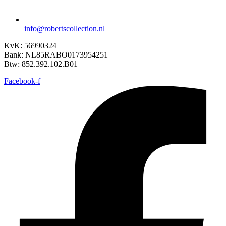
info@robertscollection.nl
KvK: 56990324
Bank: NL85RABO0173954251
Btw: 852.392.102.B01
Facebook-f