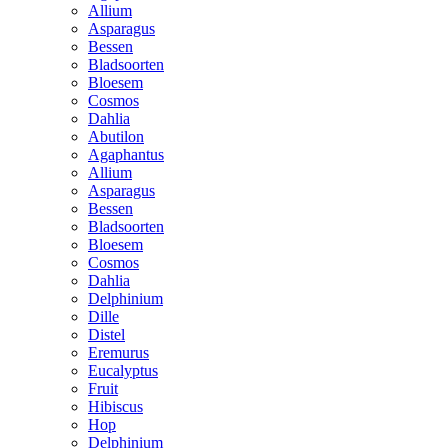
Allium
Asparagus
Bessen
Bladsoorten
Bloesem
Cosmos
Dahlia
Abutilon
Agaphantus
Allium
Asparagus
Bessen
Bladsoorten
Bloesem
Cosmos
Dahlia
Delphinium
Dille
Distel
Eremurus
Eucalyptus
Fruit
Hibiscus
Hop
Delphinium