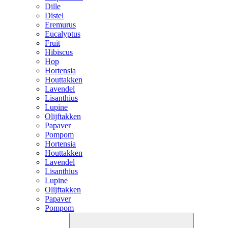
Dille
Distel
Eremurus
Eucalyptus
Fruit
Hibiscus
Hop
Hortensia
Houttakken
Lavendel
Lisanthius
Lupine
Olijftakken
Papaver
Pompom
Hortensia
Houttakken
Lavendel
Lisanthius
Lupine
Olijftakken
Papaver
Pompom