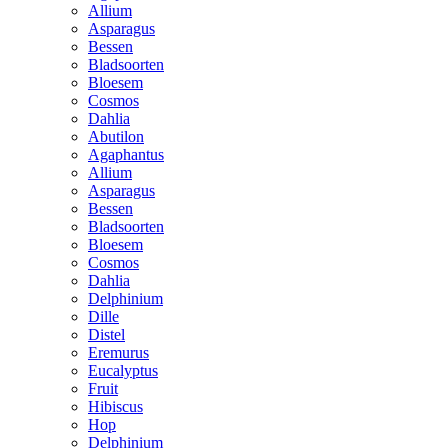
Allium
Asparagus
Bessen
Bladsoorten
Bloesem
Cosmos
Dahlia
Abutilon
Agaphantus
Allium
Asparagus
Bessen
Bladsoorten
Bloesem
Cosmos
Dahlia
Delphinium
Dille
Distel
Eremurus
Eucalyptus
Fruit
Hibiscus
Hop
Delphinium