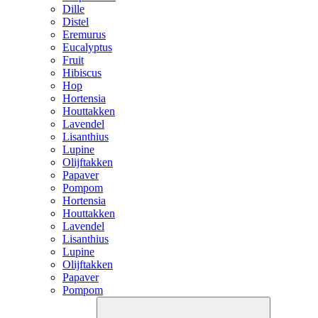
Dille
Distel
Eremurus
Eucalyptus
Fruit
Hibiscus
Hop
Hortensia
Houttakken
Lavendel
Lisanthius
Lupine
Olijftakken
Papaver
Pompom
Hortensia
Houttakken
Lavendel
Lisanthius
Lupine
Olijftakken
Papaver
Pompom